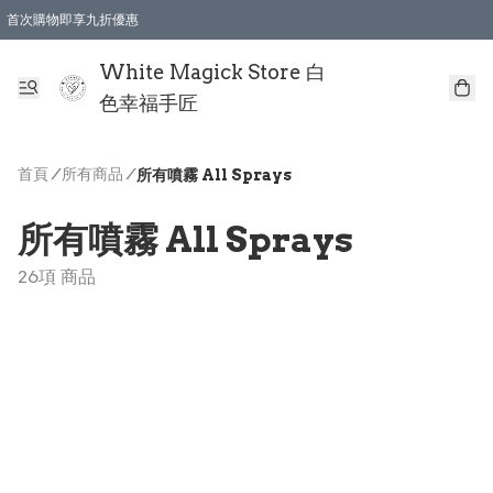
首次購物即享九折優惠
會員購物滿$150即享全單 9 折優惠
全店順豐智能櫃自提【免運費】一件都免運
White Magick Store 白
色幸福手匠
首頁
/
所有商品
/
所有噴霧 All Sprays
所有噴霧 All Sprays
26項 商品