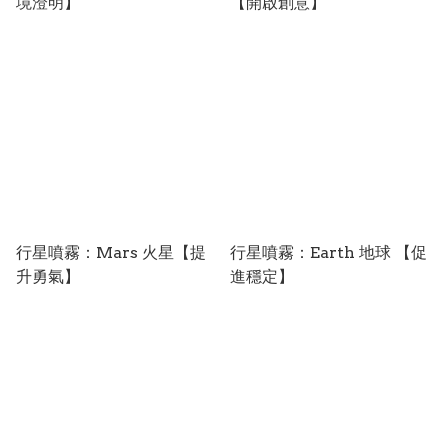
境澄明】
【開啟創意】
行星噴霧：Mars 火星【提
行星噴霧：Earth 地球 【促
升勇氣】
進穩定】