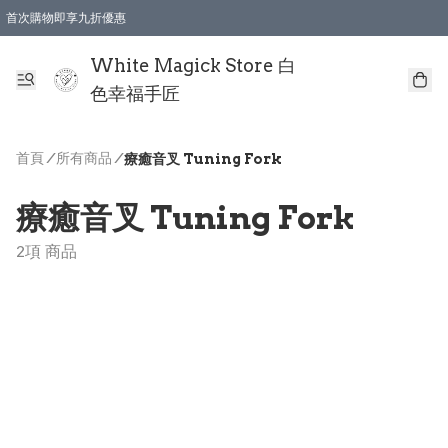
首次購物即享九折優惠
會員購物滿$150即享全單 9 折優惠
全店順豐智能櫃自提【免運費】一件都免運
White Magick Store 白
色幸福手匠
首頁
/
所有商品
/
療癒音叉 Tuning Fork
療癒音叉 Tuning Fork
2項 商品