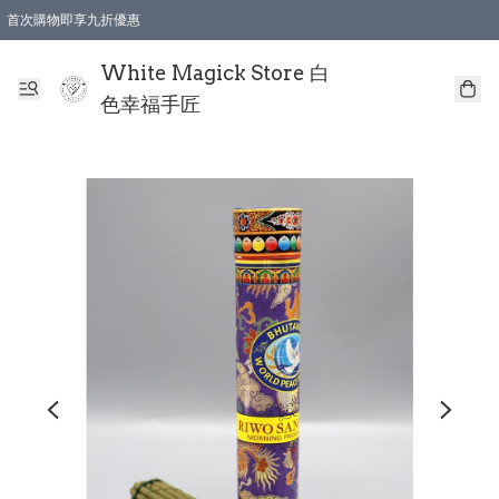
首次購物即享九折優惠
會員購物滿$150即享全單 9 折優惠
全店順豐智能櫃自提【免運費】一件都免運
White Magick Store 白
色幸福手匠