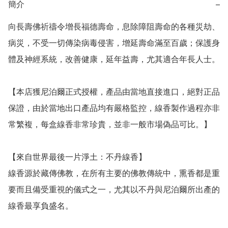
簡介
−
向長壽佛祈禱令增長福德壽命，息除障阻壽命的各種災劫、
病災，不受一切傳染病毒侵害，增延壽命滿至百歲；保護身
體及神經系統，改善健康，延年益壽，尤其適合年長人士。

【本店獲尼泊爾正式授權，產品由當地直接進口，絕對正品
保證，由於當地出口產品均有嚴格監控，線香製作過程亦非
常繁複，每盒線香非常珍貴，並非一般市場偽品可比。】

【來自世界最後一片淨土：不丹線香】

線香源於藏傳佛教，在所有主要的佛教傳統中，熏香都是重
要而且備受重視的儀式之一，尤其以不丹與尼泊爾所出產的
線香最享負盛名。
