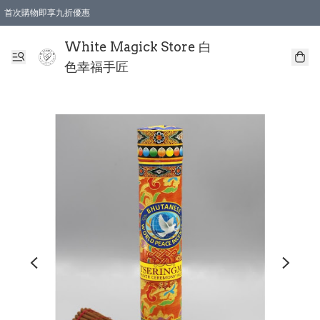
首次購物即享九折優惠
會員購物滿$150即享全單 9 折優惠
全店順豐智能櫃自提【免運費】一件都免運
White Magick Store 白
色幸福手匠