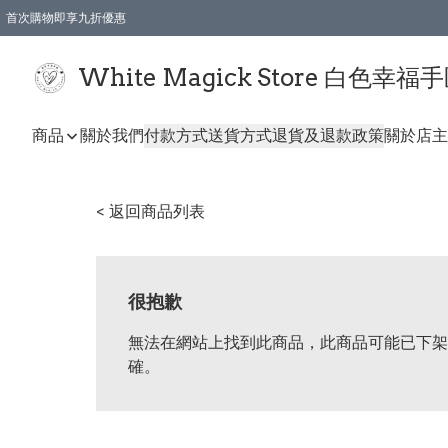
首次購物即享九折優惠
會員購物滿$150即享全單 9 折優惠
全店順豐智能櫃自提【免運費】一件都免運
White Magick Store 白色幸福
商品
關於我們
付款方式
送貨方式
退貨及退款政策
關於店主
< 返回商品列表
很抱歉
無法在網站上找到此商品，此商品可能已下架
確。