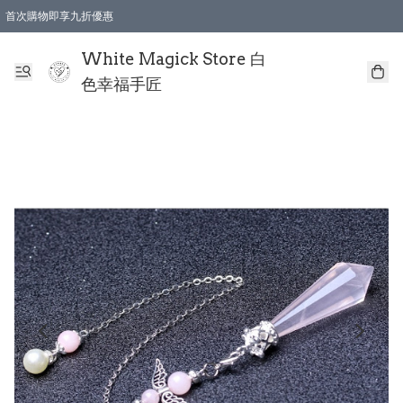
首次購物即享九折優惠
會員購物滿$150即享全單 9 折優惠
全店順豐智能櫃自提【免運費】一件都免運
White Magick Store 白
色幸福手匠