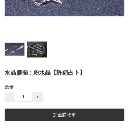
水晶靈擺：粉水晶【許願占卜】
數量
−
+
加至購物車