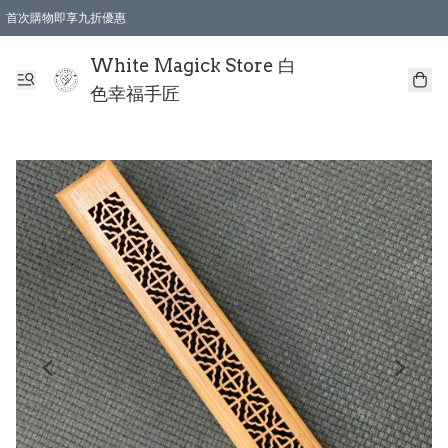
首次購物即享九折優惠
會員購物滿$150即享全單 9 折優惠
全店順豐智能櫃自提【免運費】一件都免運
White Magick Store 白
色幸福手匠