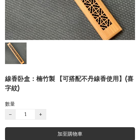
線香卧盒：楠竹製 【可搭配不丹線香使用】(喜
字紋)
數量
−
+
加至購物車