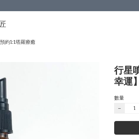
手匠
預約1:1塔羅療癒
行星噴
幸運
數量
−