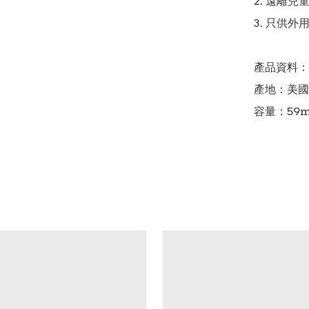
2. 遠離兒
3. 只供外
產品資料：

產地：美國