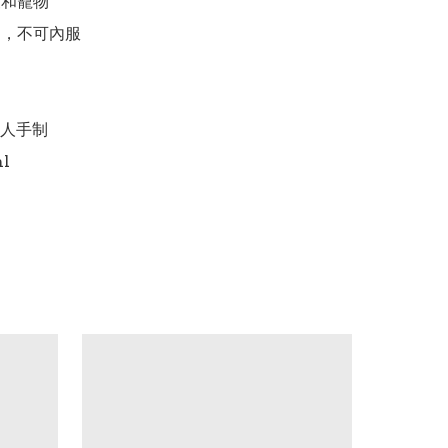
童和寵物

用，不可內服

人手制
