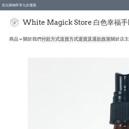
首次購物即享九折優惠
會員購物滿$150即享全單 9 折優惠
全店順豐智能櫃自提【免運費】一件都免運
White Magick Store 白色幸福
商品
關於我們
付款方式
送貨方式
退貨及退款政策
關於店主