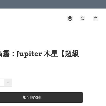
霧：Jupiter 木星【超級
】
+
加至購物車