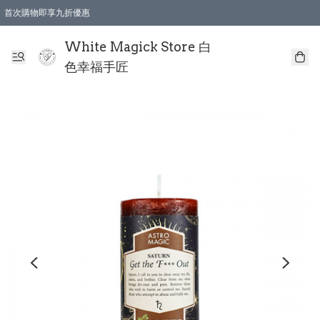
首次購物即享九折優惠
會員購物滿$150即享全單 9 折優惠
全店順豐智能櫃自提【免運費】一件都免運
White Magick Store 白
色幸福手匠