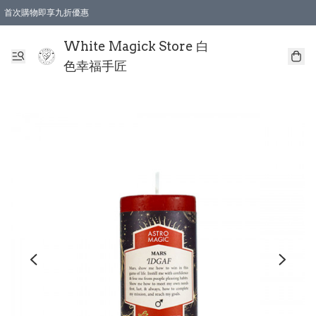
首次購物即享九折優惠
會員購物滿$150即享全單 9 折優惠
全店順豐智能櫃自提【免運費】一件都免運
White Magick Store 白
色幸福手匠