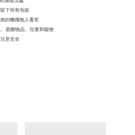
於乾燥陰涼處

請取下所有包裝

燃燒的蠟燭無人看管

氣流、易燃物品、兒童和寵物

請注意安全
