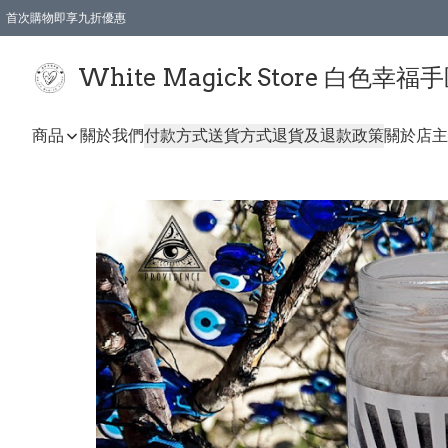
首次購物即享九折優惠
會員購物滿$150即享全單 9 折優惠
全店順豐智能櫃自提【免運費】一件都免運
White Magick Store 白色幸福
商品
關於我們
付款方式
送貨方式
退貨及退款政策
關於店主