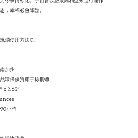
力令事情顯化。宇宙會以您最高利益來進行運作，
恩，幸福必會降臨。

蠟燭使用方法C。

南加州

然環保優質椰子棕櫚蠟

x 2.65”

nces

0小時
