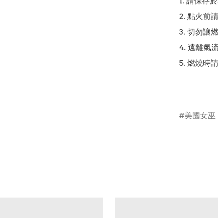
1. 請保存
2. 點火前
3. 切勿讓
4. 遠離
5. 燃燒時
美國女巫