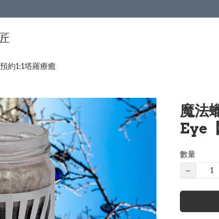
手匠
預約1:1塔羅療癒
魔法蠟燭
Eye
數量
−