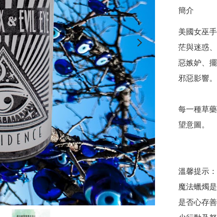
簡介
美國女巫手
茫與迷惑、
惡嫉妒、擺
邪惡影響。

每一種草藥
望意圖。

溫馨提示：

魔法蠟燭是
是否心存善