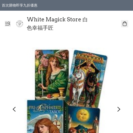
首次購物即享九折優惠
會員購物滿$150即享全單 9 折優惠
全店順豐智能櫃自提【免運費】一件都免運
White Magick Store 白
色幸福手匠