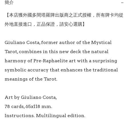
簡介
−
【本店獲外國多間塔羅牌出版商之正式授權，所有牌卡均從
外地直接進口，正品保證，請安心選購】

Giuliano Costa, former author of the Mystical 
Tarot, combines in this new deck the natural 
harmony of Pre-Raphaelite art with a surprising 
symbolic accuracy that enhances the traditional 
meanings of the Tarot.

Art by Giuliano Costa,

78 cards, 65x118 mm.

Instructions. Multilingual edition.