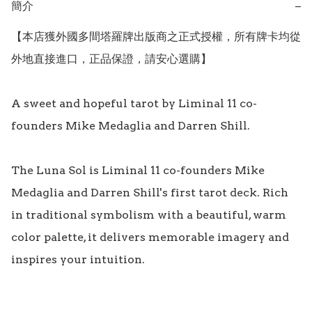
簡介
−
【本店獲外國多間塔羅牌出版商之正式授權，所有牌卡均從
外地直接進口，正品保證，請安心選購】

A sweet and hopeful tarot by Liminal 11 co-
founders Mike Medaglia and Darren Shill.

The Luna Sol is Liminal 11 co-founders Mike 
Medaglia and Darren Shill's first tarot deck. Rich 
in traditional symbolism with a beautiful, warm 
color palette, it delivers memorable imagery and 