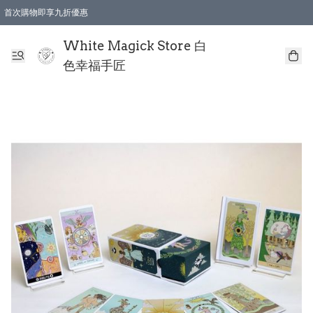
首次購物即享九折優惠
會員購物滿$150即享全單 9 折優惠
全店順豐智能櫃自提【免運費】一件都免運
White Magick Store 白
色幸福手匠